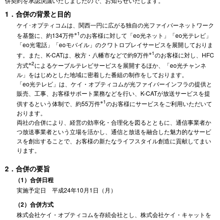
併契約を承認決議いたしましたので、お知らせいたします。
1．合併の背景と目的
ケイ･オプティコムは、関西一円に広がる独自の光ファイバーネットワーク
※1
を基盤に、約134万件
のお客様に対して「eo光ネット」「eo光テレビ」
「eo光電話」「eoモバイル」のクワトロプレイサービスを展開しておりま
※1
す。また、K-CATは、枚方・八幡市などで約9万件
のお客様に対し、HFC
※2
方式
によるケーブルテレビサービスを展開するほか、「eo光チャンネ
ル」をはじめとした地域に密着した番組の制作をしております。
「eo光テレビ」は、ケイ・オプティコムが光ファイバーインフラの提供と
販売、工事、お客様サポート業務などを行い、K-CATが放送サービスを提
※1
供するという体制で、約55万件
のお客様にサービスをご利用いただいて
おります。
両社の合併により、経営の効率化・合理化を図るとともに、通信事業者か
つ放送事業者という立場を活かし、通信と放送を融合した魅力的なサービ
スを創出することで、お客様の新たなライフスタイル創造に貢献してまい
ります。
2．合併の要旨
（1）合併日程
実施予定日 平成24年10月1日（月）
（2）合併方式
株式会社ケイ・オプティコムを存続会社とし、株式会社ケイ・キャットを