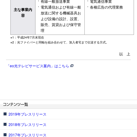
有線一般放送事業
電気通信事業
電気通信および有線一般
各種広告の代理業務
主な事業内
放送に関する機械器具お
容
よび設備の設計、設置、
販売、賃貸および保守管
理
※1：平成24年7月末現在
※2：光ファイバーと同軸を組み合わせて、加入者宅まで伝送する方式。
以上
「eo光テレビサービス案内」はこちら
2019年プレスリリース
2018年プレスリリース
2017年プレスリリース