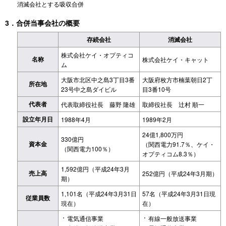
消滅会社とする吸収合併
3．合併当事会社の概要
存続会社
消滅会社
株式会社ケイ・オプティコ
名称
株式会社ケイ・キャット
ム
大阪市北区中之島3丁目3番
大阪府枚方市楠葉朝日2丁
所在地
23号中之島ダイビル
目3番10号
代表者
代表取締役社長 藤野 隆雄
取締役社長 辻村 順一
設立年月日
1988年4月
1989年2月
24億1,800万円
330億円
資本金
（関西電力91.7％、ケイ・
（関西電力100％）
オプティコム8.3％）
1,592億円（平成24年3月
売上高
252億円（平成24年3月期）
期）
1,101名（平成24年3月31日
57名（平成24年3月31日現
従業員数
現在）
在）
電気通信事業
有線一般放送事業