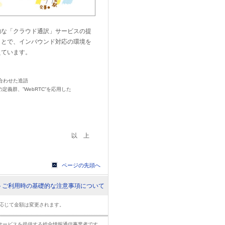
的な「クラウド通訳」サービスの提
ことで、インバウンド対応の環境を
えています。
合わせた造語
PIの定義群、”WebRTC”を応用した
以上
ページの先頭へ
トご利用時の基礎的な注意事項について
に応じて金額は変更されます。
サービスを提供する総合情報通信事業者です。