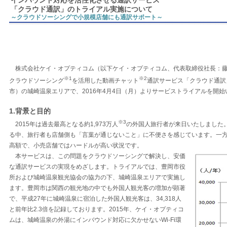
インバウンド対応を活性化させる通訳サービス
「クラウド通訳」のトライアル実施について
～クラウドソーシングで小規模店舗にも通訳サポート～
株式会社ケイ・オプティコム（以下ケイ・オプティコム、代表取締役社長：藤
※1
※2
クラウドソーシング
を活用した動画チャット
通訳サービス「クラウド通訳
市）の城崎温泉エリアで、2016年4月4日（月）よりサービストライアルを開
1.背景と目的
※3
2015年は過去最高となる約1,973万人
の外国人旅行者が来日いたしました
る中、旅行者も店舗側も「言葉が通じないこと」に不便さを感じています。一
高額で、小売店舗ではハードルが高い状況です。
本サービスは、この問題をクラウドソーシングで解決し、安価
な通訳サービスの実現をめざします。トライアルでは、豊岡市役
所および城崎温泉観光協会の協力の下、城崎温泉エリアで実施し
ます。豊岡市は関西の観光地の中でも外国人観光客の増加が顕著
で、平成27年に城崎温泉に宿泊した外国人観光客は、34,318人
と前年比2.3倍を記録しております。2015年、ケイ・オプティコ
ムは、城崎温泉の外湯にインバウンド対応に欠かせないWi-Fi環