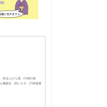
、(6)まんだら湯、(7)鴻の湯
ん物産店、(6)いたや、(7)伊賀屋