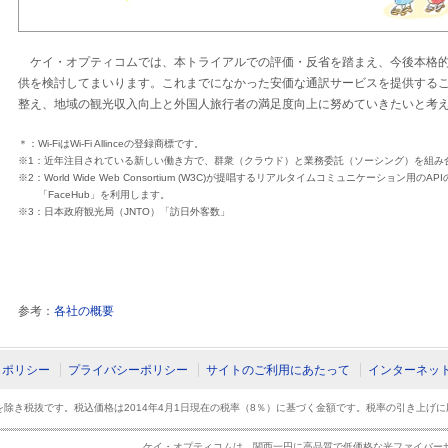
ケイ・オプティコムでは、本トライアルでの評価・反省を踏まえ、今後本格
供を検討してまいります。これまでになかった安価な通訳サービスを提供する
整え、地域の観光収入向上と外国人旅行者の満足度向上に努めていきたいと考
＊：Wi-FiはWi-Fi Allinceの登録商標です。
※1：近年注目されている新しい働き方で、群衆（クラウド）と業務委託（ソーシング）を組み
※2：World Wide Web Consortium (W3C)が提唱するリアルタイムコミュニケーション用のA
「FaceHub」を利用します。
※3：日本政府観光局（JNTO）「訪日外客数」
参考：
各社の概要
ィポリシー
プライバシーポリシー
サイトのご利用にあたって
インターネッ
除き税抜です。税込価格は2014年4月1日現在の税率（8％）に基づく金額です。税率の引き上げ
ケイ・オプティコムは、関西一円に高品質で低価格な光ファイバー