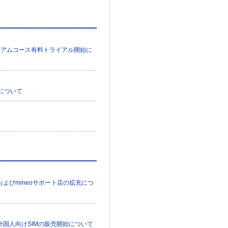
レミアムコース有料トライアル開始に
始について
よびmineoサポート店の拡充につ
外国人向けSIMの販売開始について